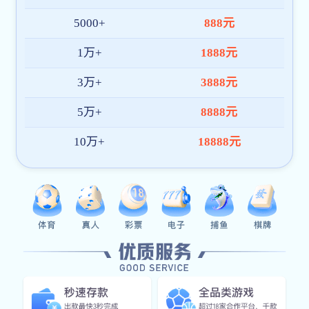
实时数据概览
bob在线官网-bob在线(中国)依托自主研发的实时监控系
统，持续追踪每场赛事数据、用户访问行为及平台各环节运
转状态。
全球赛事覆盖率
98%
数据处理实时性
95%
用户请求响应率
99.9%