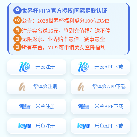
关于我们
bob在线官网 是面向全球体育爱好者的综合服务平台，致力于打
造一个集数据服务、赛事直播与移动体验于一体的专业生态系
统。团队成员拥有丰富的行业背景，平台以稳定性与高可用性著
称，持续为用户提供高质量内容与技术保障。
平台安全稳定
架构采用多节点部署与智能容错机制，全面提升bob在
线官网-bob在线(中国)的访问速度与数据完整性，支持
多设备并发操作。
全球化运营体系
支持多语言界面及本地支付系统，服务覆盖东南亚、欧
美等区域，打造更贴近用户需求的本地化体验。
7x24小时服务支持