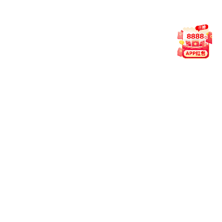
【界面清晰】
操作逻辑清楚，找比赛不绕路，设置也很人性化，第一次用
就能上手。
【功能全】
不只是直播和比分，球队数据、历史战绩、技术统计全都配
齐，用起来顺手。
【跨设备流畅】
家里电视、手机、平板都试过，同账号同步没问题，体验一
致性很高。