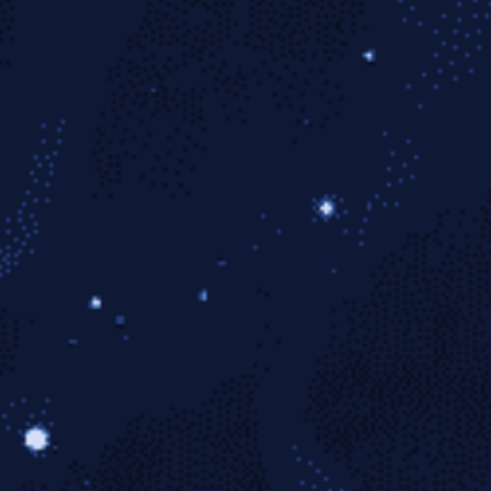
质对比
在关键时刻的表现至关重要。在大场面下，一些球员能够保持冷
所擅长之处。他们曾多次在逆境中带领球队逆转局势，而这样的
些关键赛事中的失误及低迷状态常常引发人们质疑。有数据显示
下降，这表明他的心理承受能力仍需提高。这种情况无疑会影响
备和应对压力方面，不同球员也展现出了不同的方法。老詹等人
斗志，而哈登则有时陷入负面情绪，这可能会影响他的发挥。因
注的一部分。
持因素
定一名球员季后赛表现的重要因素之一。在过去几个赛季中，库