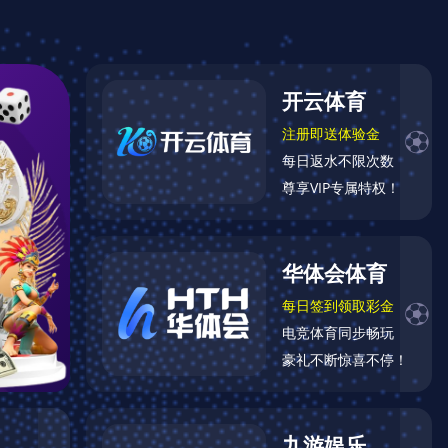
App
公司
体育
注册入口
简介
报道
b在线官网
赛事实时同步
官网APP
为您带来高速、高清、稳定的
端访问