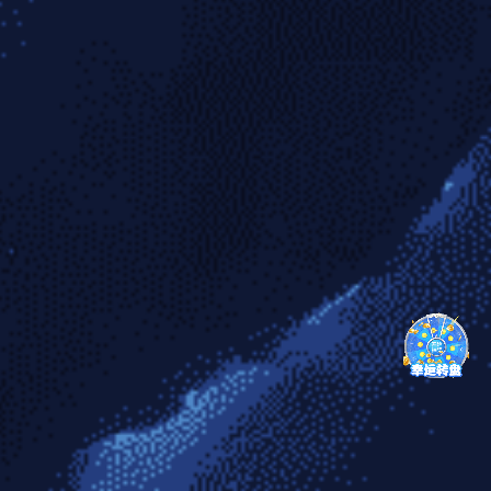
静，并发挥出最佳状
经历也使他们拥有了丰
，当比赛进入紧张阶段
他的自信心，从而导致
善于调整心态，通过积
此，提高心理素质，将
里和杜兰特都拥有强大