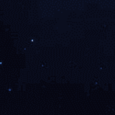
皇马计划对巴尔韦德和塞尔施
多特蒙德
以严厉
贝克最
2026-07-04
推荐
2026-06
推荐网站