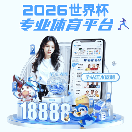
注册入口
全天更新 ·
bob在线官网
赛
事实时同步
无论您身在何处，
bob在线官网APP
为您带来高
速、高清、稳定的观赛体验。
下载客户端
网页端访问