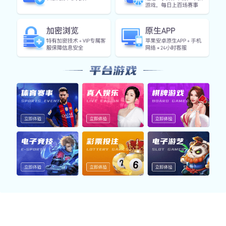
2、卢尼与罗威的优缺点
首先，我们来看卢尼。他目前效力于金州勇士，是一
名技术全面且稳定性较高的中锋。卢尼在防守端表现
出色，不仅能够有效保护篮筐，还有不错的换防能
力。此外，他在进攻端也逐渐展示出了自己的价值，
尤其是在快攻阶段和掩护后的切入能力上。
然而，卢尼也并非没有短板。他在身体对抗方面可能
不及某些强壮型内线球员，并且他的个人得分能力有
限，需要依赖于队友创造机会。而且，由于勇士队近
年来频繁伤病问题，他是否能长期保持健康也是一个
值得关注的问题。
接下来是罗威，他是一位年轻而富有潜力的大个子，