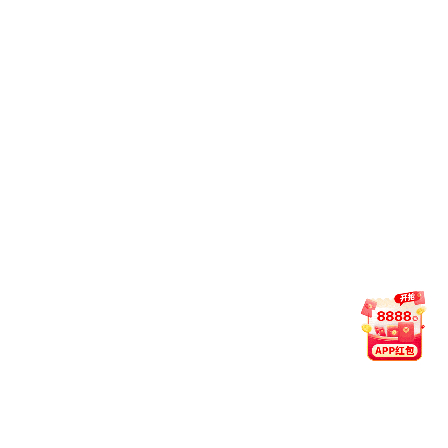
走核心球员，而另一些则可能通过各种方式腾出空
间，让自己可以参与到这个竞争之中。对于凯尔特人
来说，要确保引援顺利进行，就必须制定清晰合理的
交易方案，以最大限度降低风险。
另外，现在联盟中的一些年轻大个子正在崭露头角，
他们同样吸引了很多球队的关注。这意味着，在争夺
目标球员时，凯尔特人不仅要面对老牌强队，还需提
防那些正在崛起的新兴力量。因此，无论是针对卢尼
还是罗威，都需要审慎权衡各种因素，以便做出明智
选择。
4、潜在交易方案
为了实现引援目标，凯尔特人需要制定具体可行的交
易方案。在与金州勇士谈判时，可以考虑用部分年轻