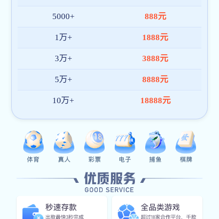
受关注。尽管球队拥有一些优秀的前场球员，但中锋
位置却显得相对薄弱。在对抗强队时，中锋的作用尤
为重要，能够有效地保护篮板并进行内线防守。因
此，管理层必须认真考虑如何填补这一空缺。
此外，在现代篮球战术不断演变的背景下，中锋不仅
要具备传统意义上的防守能力，还需具备一定的进攻
技巧和外线投射能力。这使得寻找一个全面型中锋成
为当务之急。球队希望能够通过引援，引进一位能够
适应现有战术体系，同时又能提升整体竞争力的球
员。
因此，在这样的背景下，卢尼和罗威这两位球员便进
入了凯尔特人的视野。他们不仅在各自球队中展现出
色，更是符合凯尔特人未来发展的方向和战略需求。