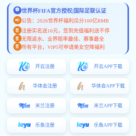
阿根廷在得州热情训练球迷车顶狂
欢追随梅西风采