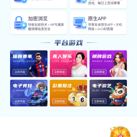
球队信心，也为接下来的比赛奠定了坚实基础。
2、球迷对梅西和球队支持
在阿根廷队训练期间，大量当地及远道而来的球迷齐
聚现场，他们通过各种方式表达自己对梅西和整个球
队的支持。从车顶狂欢到手举横幅，每个人都在用自
己的方式传达着对偶像和球队深厚的感情。
尤其是在看到梅西亲自参与训练时，现场气氛达到了
高潮。许多年轻人纷纷模仿他的动作，一时间“梅西”
这个名字成了全场最响亮的口号，不少家长甚至带着
孩子前来，希望他们能近距离感受这位足球巨星所带
来的魅力与激情。
这种热烈支持不仅反映出梅西个人魅力，也体现了阿