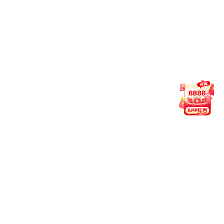
球的兴趣与理解。
与此同时，本地俱乐部也积极组织各种青少年培训项
目，为下一代提供良好的发展平台。这种扎实基础为
本地足球文化注入新的活力，让更多人了解并喜爱这
项全球最受欢迎的运动。
4、促进两国交流的重要意义
此次阿根廷国家队选择在美国进行训练，无疑是促进
两国文化交流的一次良机。当体育融入文化交流时，
它能够搭建起理解与友谊之桥，让不同背景的人群走
到一起，共同享受竞技带来的快乐与激情。
随着全球化进程加快，各国之间通过体育合作开展更
加紧密联系显得尤为重要。阿根廷与美国之间，通过
这样一次简单却富有意义的活动，可以进一步加强彼