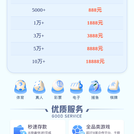
1、阿根廷训练的重要性
阿根廷国家队在得克萨斯州进行集中训练，不仅是为
备战即将到来的赛事，更是为了提升球队整体状态。
这支以梅西为核心的球队，正处于一个重要的发展阶
段，教练团队希望通过强化训练来增强球队默契和战
斗力。
此次训练营选择在得克萨斯州举办，也表明了阿根廷
足协对美国市场重视程度加深。美国作为一个足球市
场潜力巨大的国家，其民众对于国际足球比赛越来越
热情，这无疑为阿根廷提供了更广阔的发展机会。
此外，在得州进行集训还能够帮助阿根廷球员适应不
同气候条件和场地环境，为未来可能遇到的新挑战做
好充分准备。因此，此次热情洋溢的训练不仅增强了