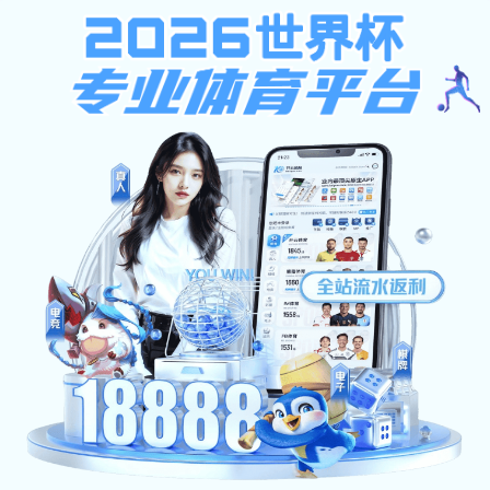
注册入口
全天更新 ·
bob在线官网
赛
事实时同步
无论您身在何处，
bob在线官网APP
为您带来高
速、高清、稳定的观赛体验。
下载客户端
网页端访问