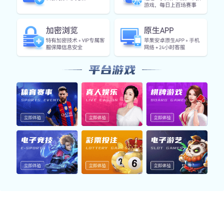
理解，从而形成了一种无形但坚实的纽带。
2、夺冠后的庆祝方式
若西班牙夺冠，库库雷利亚所提到的纹身计划，无疑
是一种极具个人色彩且具有象征意义的庆祝方式。在
许多文化中，纹身是对重要时刻或人物的一种永久纪
念。因此，他选择用这种方式来表达对教练及胜利的
重要性的认可。
这样的庆祝方式也可以激励其他队友，让大家在夺冠
后能够找到属于自己的纪念形式。这不仅是个人情感
的一种释放，更是在团队氛围中产生共鸣，共同铭记
这段经历。
从另一个角度来看，这样炫耀个性的表现实际上也是