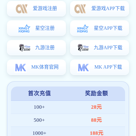
2026-07-22 13:45
0 次阅读
首页
/
体育报道
在足球界，球员之间的关系常常超越了竞技场上的竞
争。西班牙国家队的库库雷利亚近日表达了对球队主
教练德拉富恩特的深厚情感，甚至表示若西班牙夺
冠，他愿意将德拉富恩特的脸纹身纪念。这一表态不
仅体现了他对教练的尊重和信任，也反映了球队内部
团结的重要性。本文将从四个方面详细探讨这一事
件，包括库库雷利亚与德拉富恩特的关系、夺冠后的
庆祝方式、足球文化中的纹身意义以及团队精神的重
要性，从而全面理解这一独特的承诺。
1、库库雷利亚与德拉富恩特的关系