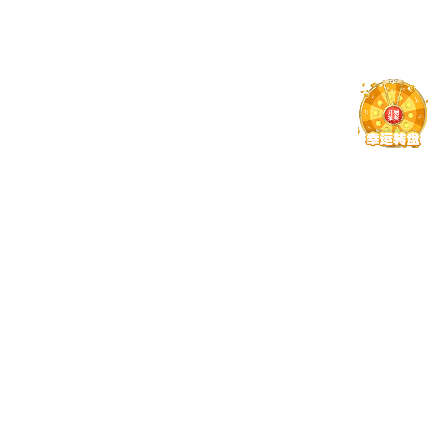
对主教练辛勤付出的肯定。在职业体育中，每一位成
功背后都有不为人知的努力，通过这样的纹身，可以
向外界传达团队内凝聚力的重要性。
3、足球文化中的纹身意义
在现代足球文化中，纹身已经成为一种流行趋势。许
多顶级球星都有自己独特或具有特别含义的纹身，它
们往往寄托着个人故事或重要时刻。因此，在这样的
环境下，库库雷利亚选择以纹身作为纪念手段也是顺
理成章。
除了代表个人故事之外，纹身还可以成为一种身份认
同。在团队合作如此紧密的运动中，跟随者球队及教
练一起经历风雨、不离不弃，是一种强烈归属感的重
要表现。而通过保持身体上的这种标识，可以更好地