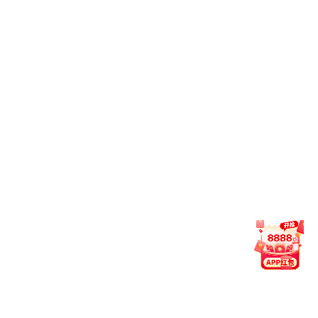
展现这种忠诚与热爱。
同时，在足球这个全球化的平台上，不同文化背景下
的人们也通过各自不同风格和设计来展示自身特色，
因此，一个简单却深具寓意的纹身有时能引发更广泛
的话题讨论，将这些元素结合起来，就形成了一幅丰
富多彩的人文画卷。
4、团队精神的重要性
在任何一支成功球队中，团队精神都是不可或缺的一
部分。正如庫庫雷利亞所言，他愿意将教练德拉富恩
特头像作为皮肤永久标记，这是传达出他内心深处对
于整个团队奋斗历程以及领导者决策支持的一种致
敬。这种情感反映出无论是在训练还是比赛中，每位
成员都需要齐心协力，共同面对挑战。