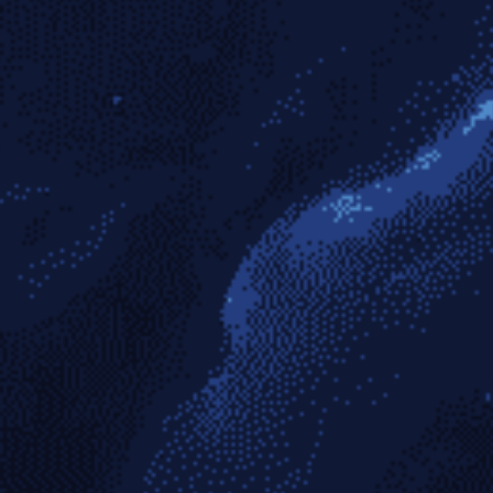
平专业篮球联赛，其竞争激烈程度不亚于其他国际联赛。失去像
明显战斗力下降的问题。此外，由于赛事安排上存在冲突，如果
将持续扩大，对整个CBA生态产生连锁反应。
也为其他球队提供了潜在机会。如果某些球队能够及时找到替代
此迎头赶上，为未来争取更好的成绩。因此，这种状况既是挑战
对。
和福建队的影响
越来越多外援选择加盟海外球队，将不可避免地对整体竞争格局
渐走向国际化，但同时也意味着国内球队需要更加注重培养本土
可能面临着愈加严峻的人才短缺问题。
们必须迅速调整策略以弥补失去皮特森所带来的空缺。不仅要考
神以及战术执行力度，以确保能在接下来的比赛中继续保持竞争