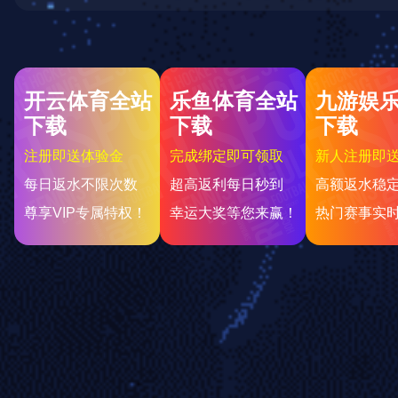
分析，我们可以更好
1、皮特森
皮特森是一位在中国篮
出色的得分能力和全
球队进攻端的重要核
作为一名高水平的外
力。这种国际化背景
一。
值得一提的是，皮特
团队的士气，这让他
2、加盟博
选择加盟土超博尔多