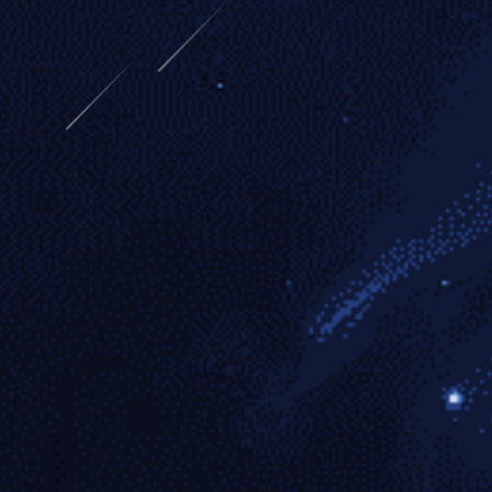
俱乐部都在积极引进
样的球员来增强自己
其次，从个人职业发
战术严谨和身体对抗
中，他能够不断磨练
此外，经济因素也是
酬。对于正在寻找新
引力。
3、联赛时
然而，值得注意的是，
叠，使得他必须在两
对阵容调整的问题。