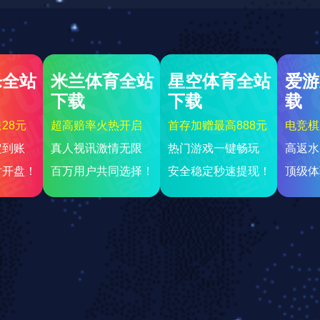
地理解皮特森此次转会所带来的深远意义。
的职业背景与实力
球圈内颇具声望的外援。他在CBA联赛中的表现一直受到球迷
面的技术特点著称。在福建队效力期间，他不仅帮助球队取得了
心。
援，皮特森拥有丰富的比赛经验。他曾在多个国家和地区打过球
使他能够轻松融入不同风格的比赛，这也是他选择加盟土超博尔
森在场上的领导力也非常突出。在关键时刻，他总能通过冷静而
的队友们倍感信任。因此，福建队在失去他的情况下，无疑面临
尔多篮球会的原因
篮球会，对皮特森而言是一个重要的发展机遇。首先，土耳其篮