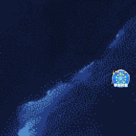
望通过引进像皮特森这
的平台。欧洲篮球以其
机会。在这样的环境
顶级外援支付丰厚薪
然是合情合理且具有吸
了两大赛事时间上的重
也使得福建队不得不面