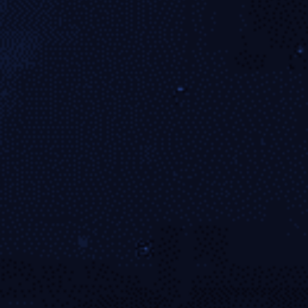
#3
#
荣膺全场最佳凯恩杰
皇马计划对巴尔韦德和塞尔施
以严厉
-07
推荐
2026-07-04
推荐