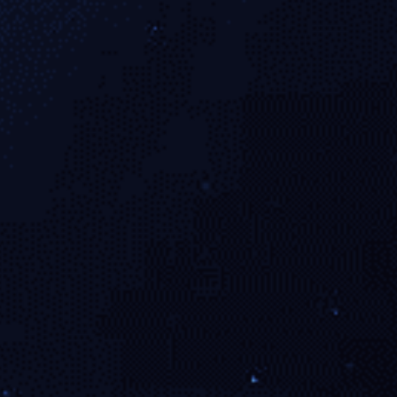
方向。因此，各方都需
因为此举可能带来的深
随着时间推移，我们将
藏机遇，以便在激烈竞
表现！