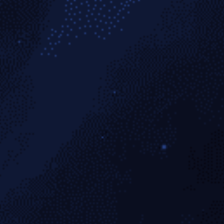
目标，各家俱乐部需要加强透明度，提高治理水平，并从根本上
合作，共同制定合理规范，也是推动整个行业健康发展的关键所
力实现可持续发展的必经之路。
O薪资大幅提升”和“曼城法律纠纷费用飙升”这两个现象并不是孤
展的今天，我们既要看到成功带来的丰厚回报，也不能忽视潜藏
略和完善机制，才能保障这个市场健康、有序的发展。
其中的人来说，无论是管理层还是球迷，都应当以开放和理性的
功之际，更应注重公平、公正及可持续性，让每个热爱足球的人