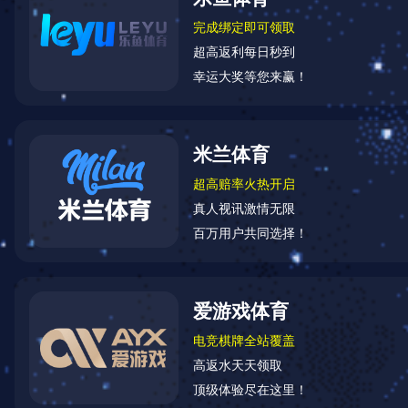
英超CE
近年来，英超联赛的
中。最近，英超CEO
了惊人的增长，超过