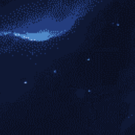
当然，为实现这样的
加强与监管机构沟通
是所有参与者共同努
总结：
总体而言，“英超CE
相辅相成。在快速发
只有通过不断调整策
因此，对于所有参与
化。在追求卓越与成
来的快乐与激情。