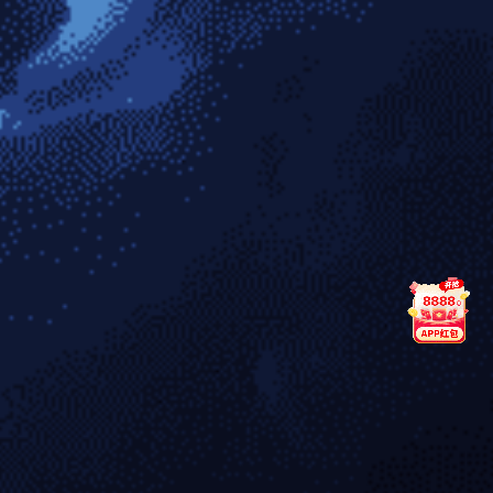
种情况下，一些小型或
。
婪，又可能导致团队氛
好管理层与普通员工之
风险也需密切关注。如
法合规地运作，将成为
尽管CEO薪资水平提
力。只要各方能理顺利