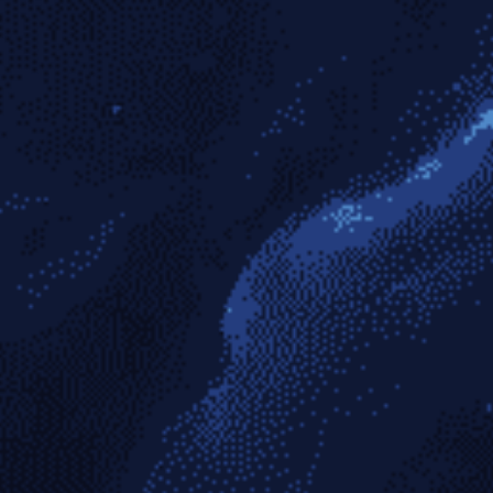
要重新评估自身财务状况，以应对可能出现的不确定因素。在这
更大的冲击，因为他们难以承担昂贵的人力成本及潜在法律风险
得丰厚工资虽然能激励他们更好地推动业务发展，但如果过于贪
产生负面影响。因此，在追求利益最大化时，各俱球队必须平衡
体团队凝聚力。
下越来越多球队通过各种途径寻求资金支持，因此引发的一系列
或者存在隐患，无疑会加剧各队运营的不稳定性。而如何确保合
话题。
利益分配格局发生变化，未来英超联盟的发展道路将更加复杂。
法合规方面存在诸多挑战，但长期来看，这也为整个联赛注入活
创新商业模式，就有机会迎来一个更加繁荣的新阶段。