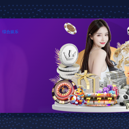
全天更新 ·
bo
无论您身在何处，
bob在线
观赛体验。
下载客户端
网页