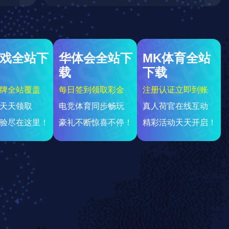
资结构变化、法律纠纷
的背景下，作为英超联
高管人才的争夺战上，
占据优势。
一。这种经济实力不仅
多分析人士认为，这样
遇被视为行业发展的必
，在享受这些巨额薪水